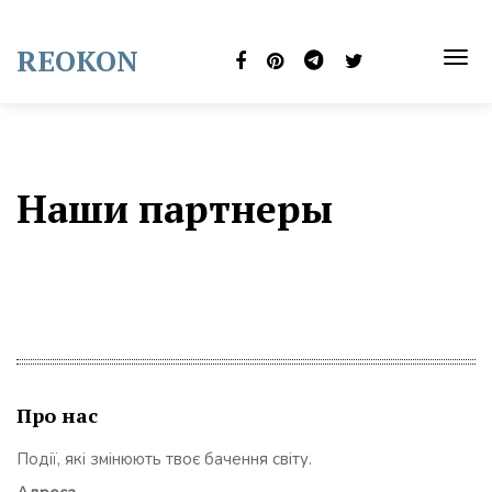
Skip
to
REOKON
content
TOG
NAVI
Наши партнеры
Про нас
Події, які змінюють твоє бачення світу.