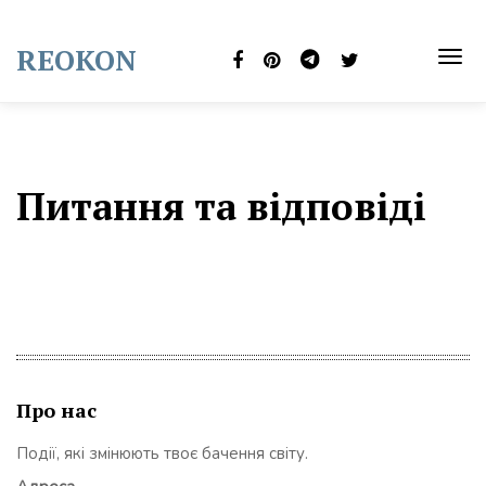
Skip
to
REOKON
content
TOG
NAVI
Питання та відповіді
Про нас
Події, які змінюють твоє бачення світу.