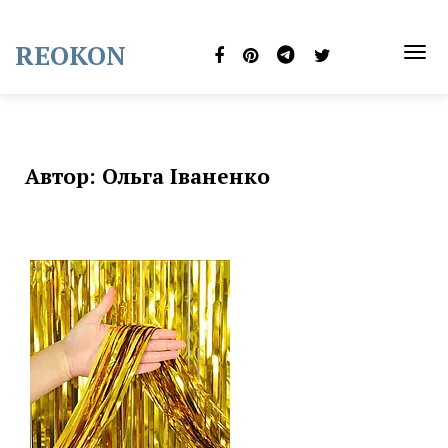
Skip
to
REOKON
content
TOG
NAVI
Автор:
Ольга Іваненко