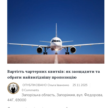
Вартість чартерних квитків: як заощадити та
обрати найвигіднішу пропозицію
ОПУБЛІКОВАНО
Ольга Іваненко
25.11.2025
0 Comments
Запорізька область, Запоріжжя, вул. Федорова,
44Г, 69000