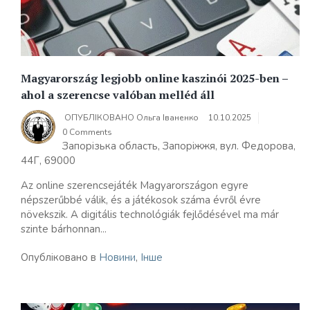
Magyarország legjobb online kaszinói 2025-ben –
ahol a szerencse valóban melléd áll
ОПУБЛІКОВАНО
Ольга Іваненко
10.10.2025
0 Comments
Запорізька область, Запоріжжя, вул. Федорова,
44Г, 69000
Az online szerencsejáték Magyarországon egyre
népszerűbbé válik, és a játékosok száma évről évre
növekszik. A digitális technológiák fejlődésével ma már
szinte bárhonnan...
Опубліковано в
Новини
,
Інше