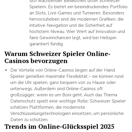
sich wachsender Beliebtheit unter Schweizer
Spielern. Es bietet ein beeindruckendes Portfolio
an Slots, Live-Games und Turnieren. Besonders
hervorzuheben sind die modernen Grafiken, die
intuitive Navigation und die Sicherheit auf
höchstem Niveau. Wer Wert auf Innovation und
faire Gewinnchancen legt, wird bei Hellspin
garantiert fündig.
Warum Schweizer Spieler Online-
Casinos bevorzugen
Die Vorteile von Online-Casinos liegen auf der Hand.
Spieler genießen maximale Flexibilität – sie können rund
um die Uhr spielen, ganz bequem von zu Hause oder
unterwegs. Außerdem sind Online-Casinos oft
großzügiger, wenn es um Boni geht. Auch das Thema
Datenschutz spielt eine wichtige Rolle: Schweizer Spieler
schätzen Plattformen, die modernste
Verschlüsselungstechnologien einsetzen, um persönliche
Daten zu schützen.
Trends im Online-Glücksspiel 2025