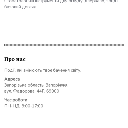
Стоматологічні інструменти для огляду: дзеркало, зонд і
базовий догляд
Про нас
Події, які змінюють твоє бачення світу.
Адреса
Запорізька область, Запоріжжя,
вул. Федорова, 44Г, 69000
Час роботи
ПН-НД: 9:00-17:00