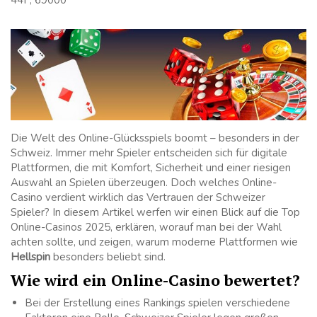
44Г, 69000
Die Welt des Online-Glücksspiels boomt – besonders in der
Schweiz. Immer mehr Spieler entscheiden sich für digitale
Plattformen, die mit Komfort, Sicherheit und einer riesigen
Auswahl an Spielen überzeugen. Doch welches Online-
Casino verdient wirklich das Vertrauen der Schweizer
Spieler? In diesem Artikel werfen wir einen Blick auf die Top
Online-Casinos 2025, erklären, worauf man bei der Wahl
achten sollte, und zeigen, warum moderne Plattformen wie
Hellspin
besonders beliebt sind.
Wie wird ein Online-Casino bewertet?
Bei der Erstellung eines Rankings spielen verschiedene