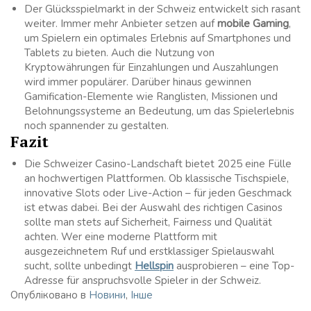
Der Glücksspielmarkt in der Schweiz entwickelt sich rasant
weiter. Immer mehr Anbieter setzen auf
mobile Gaming
,
um Spielern ein optimales Erlebnis auf Smartphones und
Tablets zu bieten. Auch die Nutzung von
Kryptowährungen für Einzahlungen und Auszahlungen
wird immer populärer. Darüber hinaus gewinnen
Gamification-Elemente wie Ranglisten, Missionen und
Belohnungssysteme an Bedeutung, um das Spielerlebnis
noch spannender zu gestalten.
Fazit
Die Schweizer Casino-Landschaft bietet 2025 eine Fülle
an hochwertigen Plattformen. Ob klassische Tischspiele,
innovative Slots oder Live-Action – für jeden Geschmack
ist etwas dabei. Bei der Auswahl des richtigen Casinos
sollte man stets auf Sicherheit, Fairness und Qualität
achten. Wer eine moderne Plattform mit
ausgezeichnetem Ruf und erstklassiger Spielauswahl
sucht, sollte unbedingt
Hellspin
ausprobieren – eine Top-
Adresse für anspruchsvolle Spieler in der Schweiz.
Опубліковано в
Новини
,
Інше