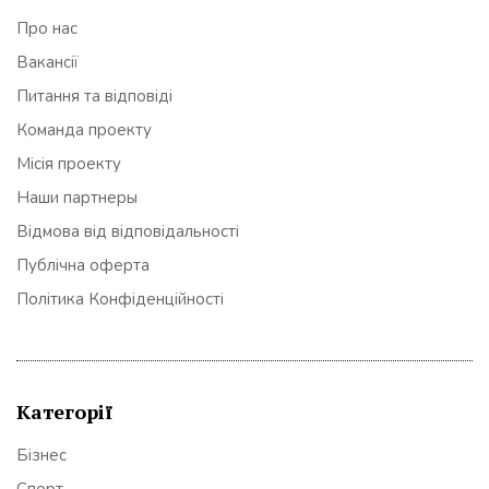
Про нас
Вакансії
Питання та відповіді
Команда проекту
Місія проекту
Наши партнеры
Відмова від відповідальності
Публічна оферта
Політика Конфіденційності
Категорії
Бізнес
Спорт