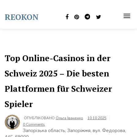
Skip
to
REOKON
content
TOG
NAVI
Top Online-Casinos in der
Schweiz 2025 – Die besten
Plattformen für Schweizer
Spieler
ОПУБЛІКОВАНО
Ольга Іваненко
10.10.2025
0 Comments
Запорізька область, Запоріжжя, вул. Федорова,